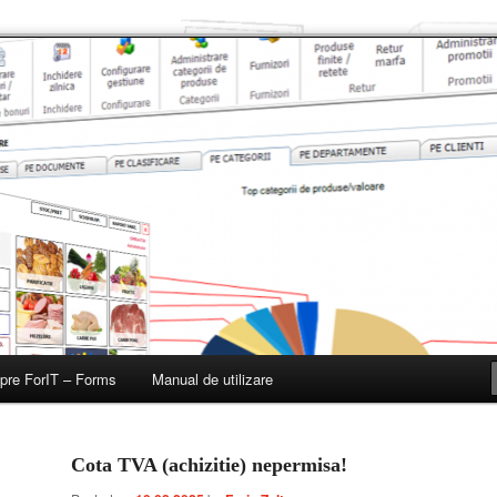
, restaurante, baruri si fast-fooduri
pre ForIT – Forms
Manual de utilizare
Cota TVA (achizitie) nepermisa!