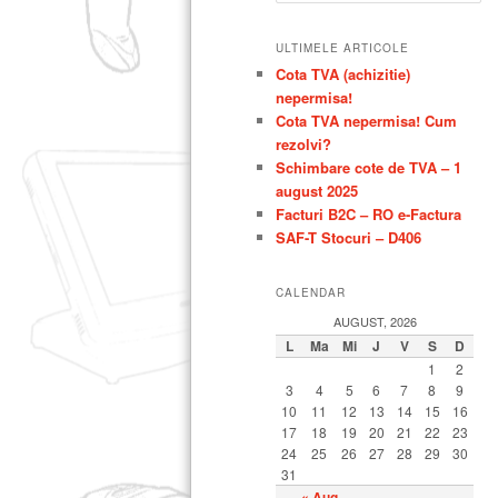
u
t
principal
secundar
ULTIMELE ARTICOLE
ă
Cota TVA (achizitie)
nepermisa!
Cota TVA nepermisa! Cum
rezolvi?
Schimbare cote de TVA – 1
august 2025
Facturi B2C – RO e-Factura
SAF-T Stocuri – D406
CALENDAR
AUGUST, 2026
L
Ma
Mi
J
V
S
D
1
2
3
4
5
6
7
8
9
10
11
12
13
14
15
16
17
18
19
20
21
22
23
24
25
26
27
28
29
30
31
« Aug