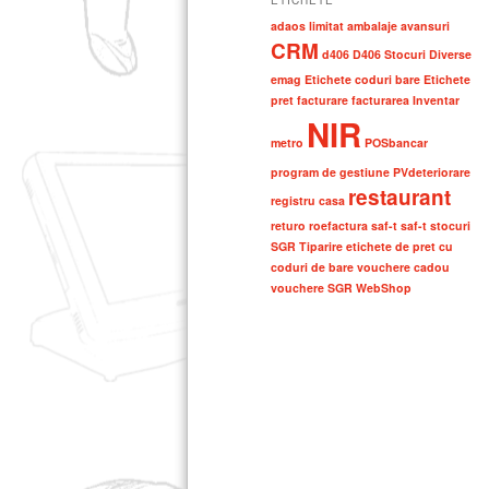
ETICHETE
adaos limitat
ambalaje
avansuri
CRM
d406
D406 Stocuri
Diverse
emag
Etichete coduri bare
Etichete
pret
facturare
facturarea
Inventar
NIR
metro
POSbancar
program de gestiune
PVdeteriorare
restaurant
registru casa
returo
roefactura
saf-t
saf-t stocuri
SGR
Tiparire etichete de pret cu
coduri de bare
vouchere cadou
vouchere SGR
WebShop