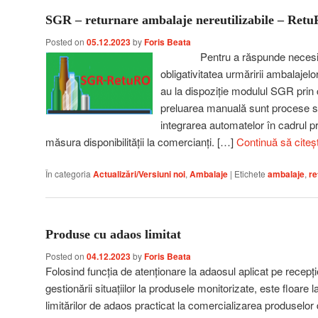
SGR – returnare ambalaje nereutilizabile – Ret
Posted on
05.12.2023
by
Foris Beata
Pentru a răspunde necesități
obligativitatea urmăririi ambalajelo
au la dispoziție modulul SGR prin 
preluarea manuală sunt procese s
integrarea automatelor în cadrul 
măsura disponibilității la comercianți. […]
Continuă să citeș
În categoria
Actualizări/Versiuni noi
,
Ambalaje
|
Etichete
ambalaje
,
re
Produse cu adaos limitat
Posted on
04.12.2023
by
Foris Beata
Folosind funcția de atenționare la adaosul aplicat pe recepț
gestionării situațiilor la produsele monitorizate, este floare
limitărilor de adaos practicat la comercializarea produselo