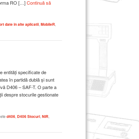
atforma RO […]
Continuă să
rt date in alte aplicatii
,
MobileR
,
 entități specificate de
atea în partidă dublă și sunt
tivă D406 – SAF-T. O parte a
ii despre stocurile gestionate
hete
d406
,
D406 Stocuri
,
NIR
,