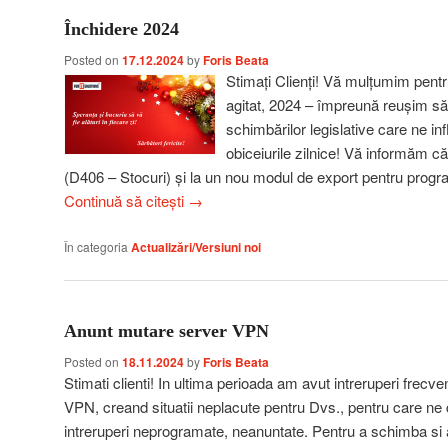
Închidere 2024
Posted on
17.12.2024
by
Foris Beata
Stimați Clienți! Vă mulțumim pentr
agitat, 2024 – împreună reușim să
schimbărilor legislative care ne inf
obiceiurile zilnice! Vă informăm 
(D406 – Stocuri) și la un nou modul de export pentru progr
Continuă să citești
→
În categoria
Actualizări/Versiuni noi
Anunt mutare server VPN
Posted on
18.11.2024
by
Foris Beata
Stimati clienti! In ultima perioada am avut intreruperi frecve
VPN, creand situatii neplacute pentru Dvs., pentru care ne
intreruperi neprogramate, neanuntate. Pentru a schimba si a