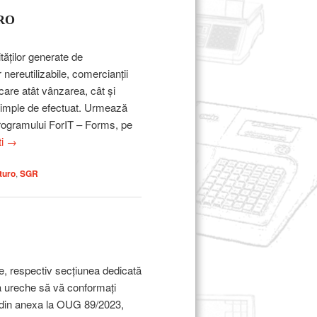
uRO
lor generate de
r nereutilizabile, comercianții
care atât vânzarea, cât și
imple de efectuat. Urmează
programului ForIT – Forms, pe
ti
→
turo
,
SGR
ie, respectiv secțiunea dedicată
 la ureche să vă conformați
r din anexa la OUG 89/2023,