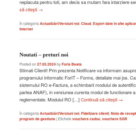
neplacuta pentru toti, am decis sa mutam fara intarziere 
să citești
→
În categoria
Actualizări/Versiuni noi
,
Cloud
,
Export date in alte aplicat
Internet
Noutati – preturi noi
Posted on
27.05.2024
by
Foris Beata
Stimati Clienti! Prin prezenta Notificare va informam asupr
programului informatic ForIT – Forms, detaliate mai jos. Ca ur
sistemului RO e-Factura, a schimbarii modului de autentifi
partea ANAF), in versiunea curenta modul de functionare a fo
reglementate. Modulul RO […]
Continuă să citești
→
În categoria
Actualizări/Versiuni noi
,
Fidelizare clienti
,
Nota de recept
program de gestiune
|
Etichete
vouchere cadou
,
vouchere SGR