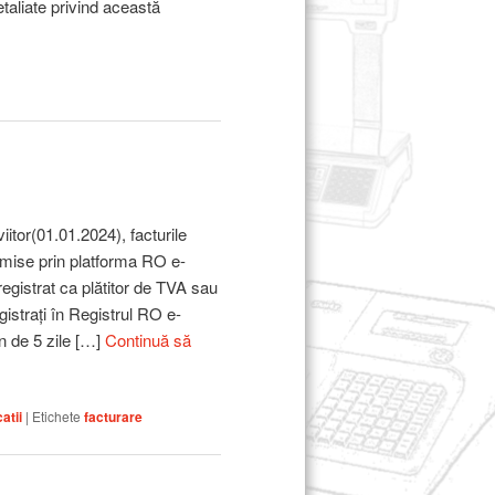
etaliate privind această
iitor(01.01.2024), facturile
smise prin platforma RO e-
registrat ca plătitor de TVA sau
egistrați în Registrul RO e-
n de 5 zile […]
Continuă să
atii
|
Etichete
facturare