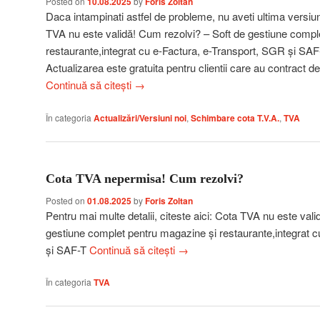
Posted on
10.08.2025
by
Foris Zoltan
Daca intampinati astfel de probleme, nu aveti ultima versiun
TVA nu este validă! Cum rezolvi? – Soft de gestiune compl
restaurante,integrat cu e-Factura, e-Transport, SGR și SAF-T
Actualizarea este gratuita pentru clientii care au contract d
Continuă să citești
→
În categoria
Actualizări/Versiuni noi
,
Schimbare cota T.V.A.
,
TVA
Cota TVA nepermisa! Cum rezolvi?
Posted on
01.08.2025
by
Foris Zoltan
Pentru mai multe detalii, citeste aici: Cota TVA nu este val
gestiune complet pentru magazine și restaurante,integrat 
și SAF-T
Continuă să citești
→
În categoria
TVA