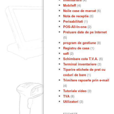
MobileR
(4)
Noile case de marcat
(6)
Nota de receptie
(6)
Perisabilitati
(1)
POS-All-In-one
(2)
Preluare date de pe Internet
(5)
program de gestiune
(8)
Registru de casa
(1)
saft
(2)
Schimbare cota T.V.A.
(6)
Terminal inventariere
(3)
Tiparire etichete de pret cu
coduri de bare
(1)
Trimitere rapoarte prin e-mail
(4)
Tutoriale video
(3)
TVA
(8)
Utilizatori
(3)