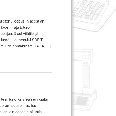
u efortul depus în acest an
 facem față tuturor
luențează activitățile și
că lucrăm la modulul SAF-T
amul de contabilitate SAGA […]
nte in functionarea serviciului
 cerem scuze – au fost
 iesi din aceasta situatie