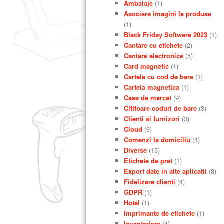
Ambalaje
(1)
Asociere imagini la produse
(1)
Black Friday Software 2023
(1)
Cantare cu etichete
(2)
Cantare electronice
(5)
Card magnetic
(1)
Cartela cu cod de bare
(1)
Cartela magnetica
(1)
Case de marcat
(9)
Cititoare coduri de bare
(3)
Clienti si furnizori
(3)
Cloud
(9)
Comenzi la domiciliu
(4)
Diverse
(15)
Etichete de pret
(1)
Export date in alte aplicatii
(8)
Fidelizare clienti
(4)
GDPR
(1)
Hotel
(1)
Imprimante de etichete
(1)
Inventariere
(4)