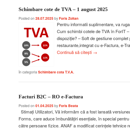
Schimbare cote de TVA – 1 august 2025
Posted on
28.07.2025
by
Foris Zoltan
Pentru informatii suplimentare, va ruga
Cum schimbi cotele de TVA în ForIT – 
dispoziție? – Soft de gestiune complet
restaurante,integrat cu e-Factura, e-T
Continuă să citești
→
În categoria
Schimbare cota T.V.A.
Facturi B2C – RO e-Factura
Posted on
01.04.2025
by
Foris Beata
Stimați Utilizatori, Vă informăm că a fost lansată versiune
Forms, care aduce îmbunătățiri esențiale, în special pentru ut
către persoane fizice. ANAF a modificat cerințele tehnice ref