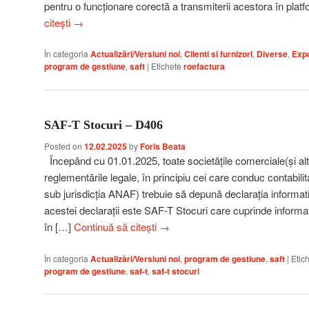
pentru o funcționare corectă a transmiterii acestora în pl
citești
→
În categoria
Actualizări/Versiuni noi
,
Clienti si furnizori
,
Diverse
,
Expo
program de gestiune
,
saft
|
Etichete
roefactura
SAF-T Stocuri – D406
Posted on
12.02.2025
by
Foris Beata
Începând cu 01.01.2025, toate societățile comerciale(și alte
reglementările legale, în principiu cei care conduc contabilit
sub jurisdicția ANAF) trebuie să depună declarația informa
acestei declarații este SAF-T Stocuri care cuprinde informaț
în […]
Continuă să citești
→
În categoria
Actualizări/Versiuni noi
,
program de gestiune
,
saft
|
Etic
program de gestiune
,
saf-t
,
saf-t stocuri