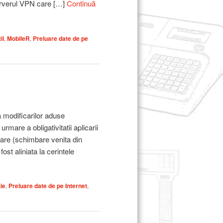
serverul VPN care […]
Continuă
ii
,
MobileR
,
Preluare date de pe
a modificarilor aduse
mare a obligativitatii aplicarii
care (schimbare venita din
st aliniata la cerintele
ie
,
Preluare date de pe Internet
,