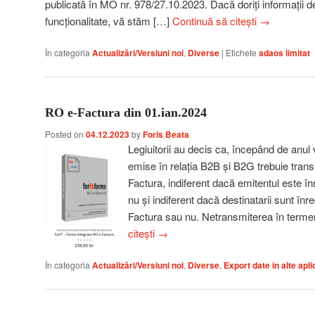
publicată în MO nr. 978/27.10.2023. Dacă doriți informații d
funcționalitate, vă stăm […]
Continuă să citești
→
În categoria
Actualizări/Versiuni noi
,
Diverse
|
Etichete
adaos limitat
RO e-Factura din 01.ian.2024
Posted on
04.12.2023
by
Foris Beata
Legiuitorii au decis ca, începând de anul v
emise în relația B2B și B2G trebuie tran
Factura, indiferent dacă emitentul este în
nu și indiferent dacă destinatarii sunt înr
Factura sau nu. Netransmiterea în terme
citești
→
În categoria
Actualizări/Versiuni noi
,
Diverse
,
Export date in alte aplic